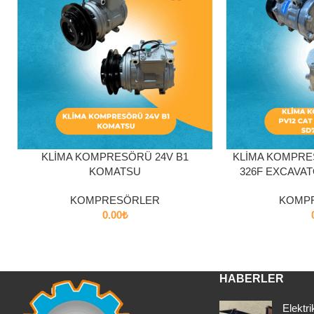
SEPETE EKLE
SEPETE EKLE
KLİMA KOMPRESÖRÜ 24V B1
KLİMA KOMPRE
KOMATSU
326F EXCAVA
KOMPRESÖRLER
KOMP
0.00
₺
HABERLER
Elektri