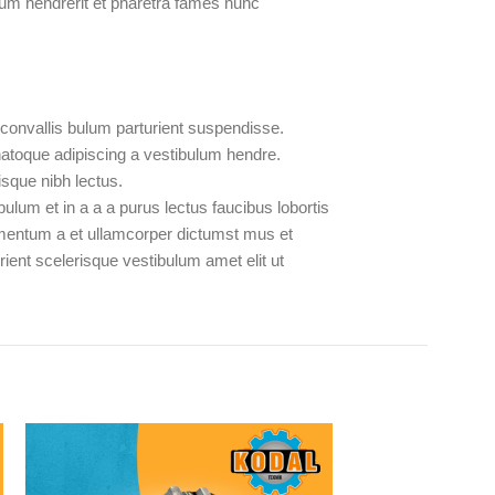
lum hendrerit et pharetra fames nunc
convallis bulum parturient suspendisse.
natoque adipiscing a vestibulum hendre.
isque nibh lectus.
lum et in a a a purus lectus faucibus lobortis
imentum a et ullamcorper dictumst mus et
ient scelerisque vestibulum amet elit ut