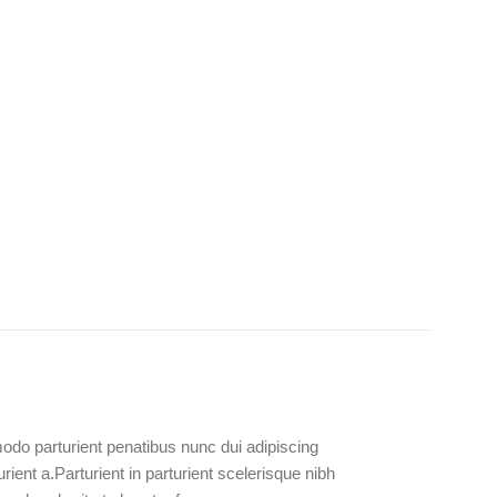
do parturient penatibus nunc dui adipiscing
ient a.Parturient in parturient scelerisque nibh