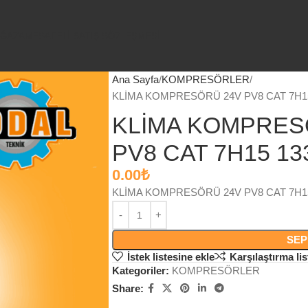
ĞAZA
MESAFELİ SATIŞ SÖZLEŞMESİ
Ana Sayfa
KOMPRESÖRLER
KLİMA KOMPRESÖRÜ 24V PV8 CAT 7H1
KLİMA KOMPRES
PV8 CAT 7H15 1
0.00
₺
KLİMA KOMPRESÖRÜ 24V PV8 CAT 7H1
SEP
İstek listesine ekle
Karşılaştırma lis
Kategoriler:
KOMPRESÖRLER
Share: