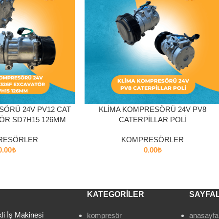
SEPETE EKLE
SÖRÜ 24V PV12 CAT
KLİMA KOMPRESÖRÜ 24V PV8
TÖR SD7H15 126MM
CATERPİLLAR POLİ
RESÖRLER
KOMPRESÖRLER
0.00
₺
0.00
₺
KATEGORİLER
SAYFA
kli İş Makinesi
kompresör
anasayfa