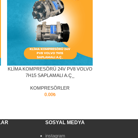
SEPETE EKLE
SEPETE EKLE
KLİMA KOMPRESÖRÜ 24V PV8 VOLVO
KOMPRESÖR 24V
7H15 SAPLAMALI A.Ç_
450-500-
KOMPRESÖRLER
KOMP
0.00
₺
LAR
SOSYAL MEDYA
instagram