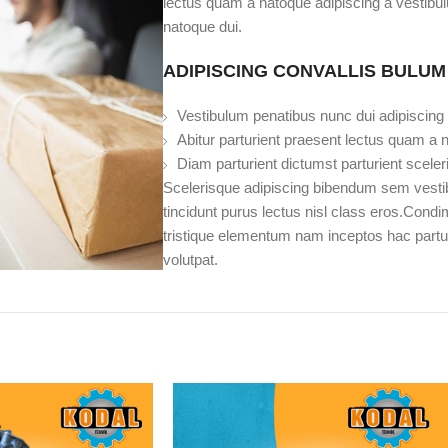
lectus quam a natoque adipiscing a vestibu
natoque dui.
ADIPISCING CONVALLIS BULUM
Vestibulum penatibus nunc dui adipiscing 
Abitur parturient praesent lectus quam a 
Diam parturient dictumst parturient sceler
Scelerisque adipiscing bibendum sem vestibu
tincidunt purus lectus nisl class eros.Cond
tristique elementum nam inceptos hac partur
volutpat.