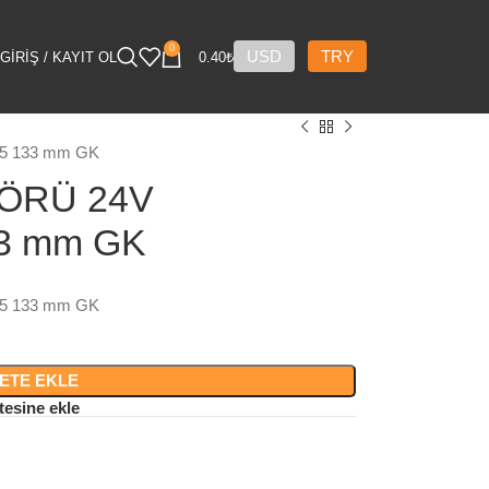
0
USD
TRY
GIRIŞ / KAYIT OL
0.40
₺
5 133 mm GK
ÖRÜ 24V
33 mm GK
5 133 mm GK
ETE EKLE
tesine ekle