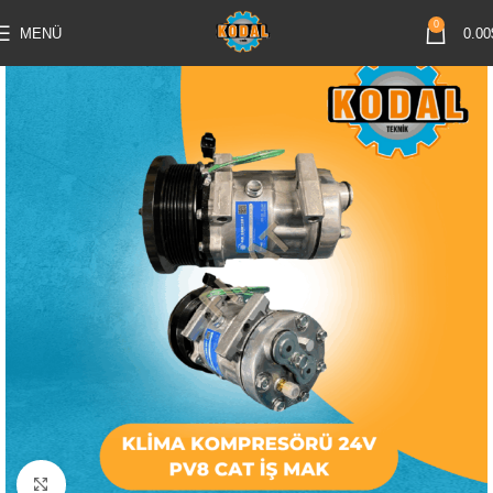
0
MENÜ
0.00
Büyütmek için tıklayın