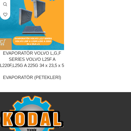
EVAPORATÖR VOLVO L,G,F
SERİES VOLVO L25F A
L220F,L25G A 225G 34 x 23,5 x 5
EVAPORATÖR (PETEKLERİ)