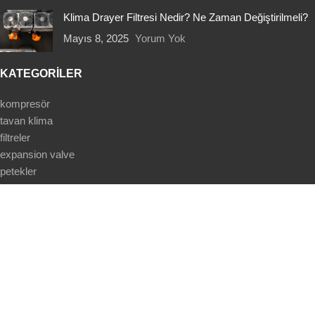
Klima Drayer Filtresi Nedir? Ne Zaman Değiştirilmeli?
Mayıs 8, 2025
Yorum Yok
KATEGORİLER
kompresör
tavan klima
filtreler
expansion valve
petekler
kondenser
SAYFALAR
anasayfa
mağaza
mesafeli satış sözleşmesi
iletişim