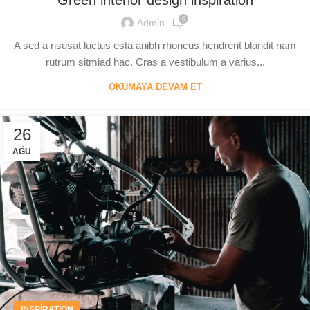
0
Admin
A sed a risusat luctus esta anibh rhoncus hendrerit blandit nam
rutrum sitmiad hac. Cras a vestibulum a varius...
OKUMAYA DEVAM ET
26
AĞU
INSPIRATION