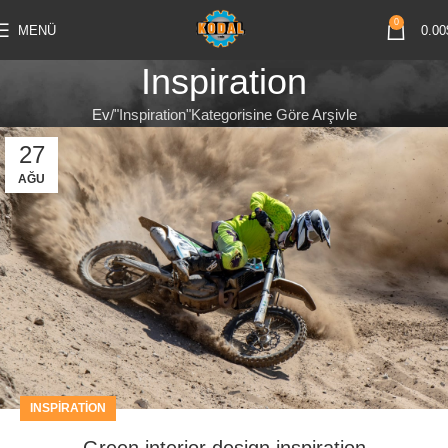
0
MENÜ
0.00
Inspiration
Ev
"Inspiration"Kategorisine Göre Arşivle
27
AĞU
INSPIRATION
Green interior design inspiration