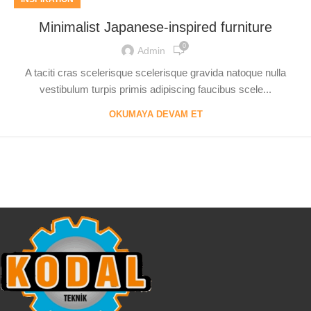
Minimalist Japanese-inspired furniture
0
Admin
A taciti cras scelerisque scelerisque gravida natoque nulla
vestibulum turpis primis adipiscing faucibus scele...
OKUMAYA DEVAM ET