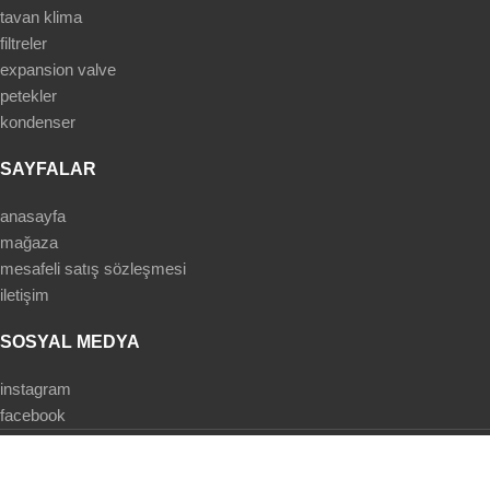
tavan klima
filtreler
expansion valve
petekler
kondenser
SAYFALAR
anasayfa
mağaza
mesafeli satış sözleşmesi
iletişim
SOSYAL MEDYA
instagram
facebook
Based on
WoodMart
theme
2025
WooCommerce Themes
.