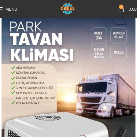
0
MENÜ
0.00