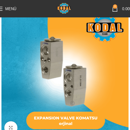
0
MENÜ
0.00
Büyütmek için tıklayın