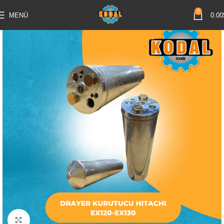
0
MENÜ
0.00
Büyütmek için tıklayın