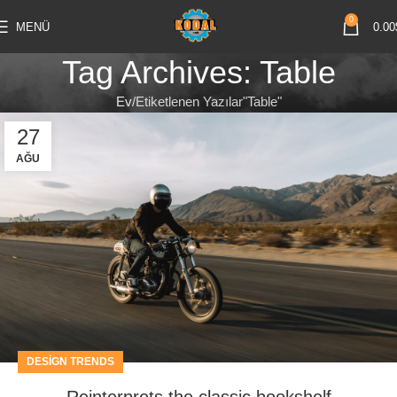
0
MENÜ
0.00
Tag Archives: Table
Ev
Etiketlenen Yazılar"Table"
27
AĞU
DESIGN TRENDS
Reinterprets the classic bookshelf