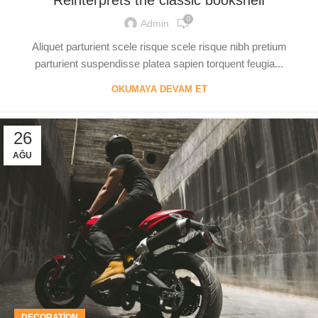
0
Admin
Aliquet parturient scele risque scele risque nibh pretium
parturient suspendisse platea sapien torquent feugia...
OKUMAYA DEVAM ET
26
AĞU
DECORATION