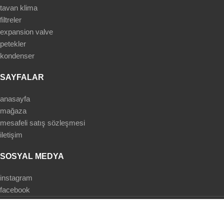
tavan klima
filtreler
expansion valve
petekler
kondenser
SAYFALAR
anasayfa
mağaza
mesafeli satış sözleşmesi
iletişim
SOSYAL MEDYA
instagram
facebook
Based on
WoodMart
theme
2025
WooCommerce Themes
.